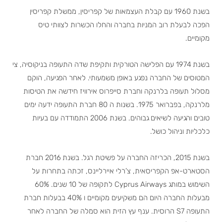
בשנת 1960 עם קבלת העצמאות של קפריסין, ממשלת קפריסין
הפכה לבעלת רוב המניות בחברה והחלו הכשרות לצוותי טיס
מקומיים.
בשנת 1974 עם הפלישה הטורקית ותקיפת שדה התעופה בניקוסיה, צי
המטוסים של החברה נפגע באופן משמעותי. לאחר הפגיעה, הוקם
מסלול תעופה בלרנקה וחברת סייפרוס אירוויז חידשה את הטיסות
מלרנקה, בפברואר 1975. בשנות ה 80 חברת התעופה ידעה ימים
טובים והגיעה לשיאים גבוהים. בשנת 2006 התמודדה עם בעיות
כלכליות וניהול כושל.
בשנת 2015, הכריזה החברה על פשיטת רגל. בשנת 2016 חברת
הסטארט-אפ הקפריסאית, צ’רלי איירליינס, זכתה בתחרות על
השימוש במותג Cyprus Airways לתקופה של 10 שנים. 60%
מבעלות החברה היום הם משקיעים מקומיים ו 40% בבעלות חברת
התעופה S7 הרוסית. ענף עץ הזית הוא סמלה של החברה לאחר