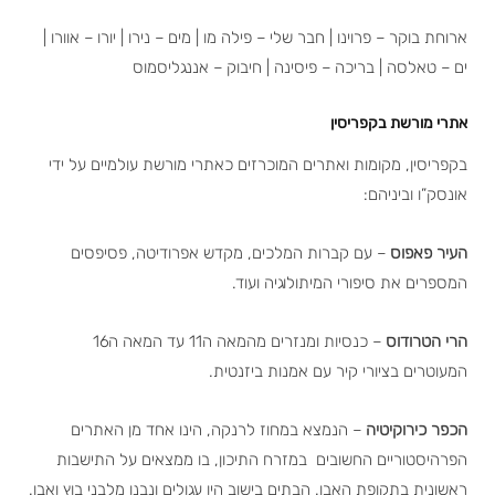
ארוחת בוקר – פרוינו | חבר שלי – פילה מו | מים – נירו | יורו – אוורו |
ים – טאלסה | בריכה – פיסינה | חיבוק – אננגליסמוס
אתרי מורשת בקפריסין
בקפריסין, מקומות ואתרים המוכרזים כאתרי מורשת עולמיים על ידי
אונסק”ו וביניהם:
העיר פאפוס
– עם קברות המלכים, מקדש אפרודיטה, פסיפסים
המספרים את סיפורי המיתולוגיה ועוד.
הרי הטרודוס
– כנסיות ומנזרים מהמאה ה11 עד המאה ה16
המעוטרים בציורי קיר עם אמנות ביזנטית.
הכפר כירוקיטיה
– הנמצא במחוז לרנקה, הינו אחד מן האתרים
הפרהיסטוריים החשובים במזרח התיכון, בו ממצאים על התישבות
ראשונית בתקופת האבן. הבתים בישוב היו עגולים ונבנו מלבני בוץ ואבן.