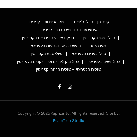
קפריסין – טיולי ג׳יפים
טיול משפחות בקפריסין
גיבוש עובדים ונופש חברה בקפריסין
טיולי סאפ בקפריסין
הפקת אירועים פרטיים בקפריסין
מפת אתר
חופשות כושר ובריאות בקפריסין
טיולי כפרים בקפריסין
טיולי טבע בקפריסין
טיולי נשים בקפריסין
טיולים קולינריים וסיורי יקבים בקפריסין
טיולים בקפריסין – טיולים ברחבי קפריסין
Copyright © 2025 Kapriza ltd. All rights reserved. Site by:
BeamTeamStudio