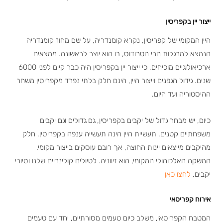
ייצור יין בקפריסין
היין המקומי של קפריסין, נקרא קומנדריה, על שם מחוז קומנדריה
הנמצא למרגלות הרי הטרודוס, בו הוא יוצר לראשונה. ממצאים
ארכיאולוגיים מוכיחים, כי ייצור יין בקפריסין היה כבר קיים לפני 6000
שנים. גידול הגפנים וייצור היין, הינם חלק בלתי נפרד מקפריסין משחר
ההיסטוריה ועד היום.
כיום, יש מבחר גדול של יקבים בקפריסין, גם גדולים וגם יקבים
משפחתיים קטנים. תעשיית היין הינה תעשייה ענפה בקפריסין. חלק
מהיקבים מייצאים יינות החוצה, אך רובם עוסקים בייצור מקומי.
המשקה האלכוהולי המקומי, הוא זיווניה. לטיולים קולינריים שלנו וסיורי
יקבים,
לחצו כאן
אירוח קפריסאי
המטבח הקפריסאי, משלב כיום טעמים מסורתיים, יחד עם טעמים