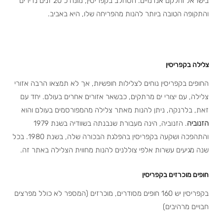
בישראל וחלקם אנדמיים. הסחלב בקפריסין, מונה כ 20 זנים נדירים
והתקופה הטובה ביותר להנות מהפריחה שלו, היא באביב.
צלילה בקפריסין
החופים בקפריסין נוחים לצלילות חופשיות, אך לא תמצאו הרבה אזורי
צלילה, עם יצורי ים מרתקים, כבשאר אזורים אחרים בעולם. יחד עם
זאת, בלרנקה, ניתן להנות מאתר צלילה מהמפורסמים בעולם והוא
הזנוביה
. הזנוביה, הינה מעבורת שנבנתה בשוודיה בשנת 1979
והתהפכה ושקעה בקפריסין בהפלגת הבכורה שלה, בשנת 1980. בכל
שנה מגיעים עשרות אלפי צוללנים להנות מחווית הצלילה באתר זה.
חופים מוכרזים בקפריסין
בקפריסין יש 160 חופים מסודרים, מוכרזים (המספר לא כולל מפרצים
חבויים מרהיבים)