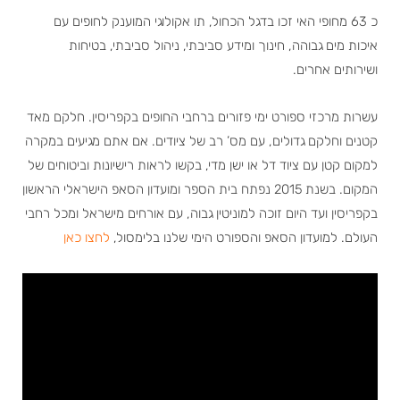
כ 63 מחופי האי זכו בדגל הכחול, תו אקולוגי המוענק לחופים עם
איכות מים גבוהה, חינוך ומידע סביבתי, ניהול סביבתי, בטיחות
ושירותים אחרים.
עשרות מרכזי ספורט ימי פזורים ברחבי החופים בקפריסין. חלקם מאד
קטנים וחלקם גדולים, עם מס’ רב של ציודים. אם אתם מגיעים במקרה
למקום קטן עם ציוד דל או ישן מדי, בקשו לראות רישיונות וביטוחים של
המקום. בשנת 2015 נפתח בית הספר ומועדון הסאפ הישראלי הראשון
בקפריסין ועד היום זוכה למוניטין גבוה, עם אורחים מישראל ומכל רחבי
העולם. למועדון הסאפ והספורט הימי שלנו בלימסול,
לחצו כאן