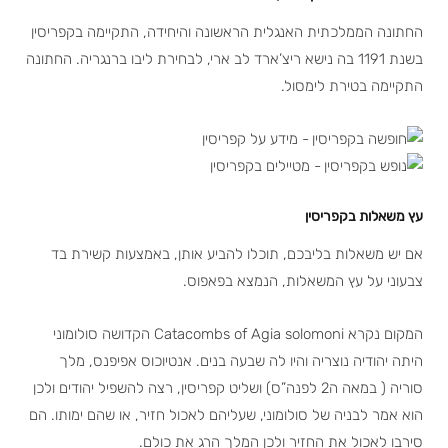
החתונה הממלכתית האנגלית הראשונה והיחידה, התקיימה בקפריסין
בשנת 1191 בה נישא ריצ’ארד לב ארי, לבחירת ליבו ברנגריה. החתונה
התקיימה בטירת לימסול.
עץ משאלות בקפריסין
אם יש משאלות בליבכם, תוכלו להביע אותן, באמצעות קשירת בד
צבעוני על עץ המשאלות, הנמצא בפאפוס.
המקום נקרא Catacombs of Agia solomoni הקדושה סולומוני
היתה יהודיה נוצריה והיו לה שבעה בנים. אנטיוכוס אפיפנס, מלך
סוריה ( במאה ה2 לפנה”ס) ושליט קפריסין, רצה להשפיל יהודים ולכן
הוא אמר לבניה של סולומוני, שעליהם לאכול חזיר, או שהם ימותו. הם
סירבו לאכול את החזיר ולכן המלך הרג את כולם.