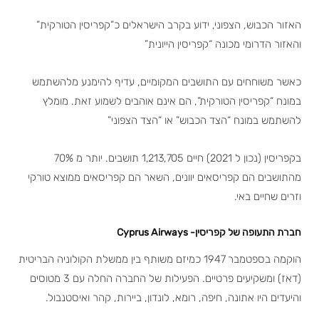
האזור הכבוש, הצפוני, ידוע בקרב הישראלים כ”קפריסין הטורקית”
והאזור הדרומי מכונה “קפריסין הייונית”
כאשר משוחחים עם התושבים המקומיים, עדיף להימנע מלהשתמש
במונח “קפריסין הטורקית”, הם אינם אוהבים לשמוע זאת. מומלץ
להשתמש במונח “הצד הכבוש” או “הצד הצפוני”
בקפריסין (נכון ל 2021) חיים 1,213,705 תושבים. יותר מ 70%
מהתושבים הם קפריסאים יוונים, השאר הם קפריסאים ממוצא טורקי
וזרים שחיים באי.
חברת התעופה של קפריסין- Cyprus Airways
הוקמה בספטמבר 1947 כמיזם משותף בין ממשלת הקולוניה הבריטית
(דאז) ומשקיעים פרטיים. הפעילות של החברה החלה עם 3 מטוסים
והיעדים היו אתונה, חיפה, רומא, לונדון, ביירות, קהר ואיסטנבול.