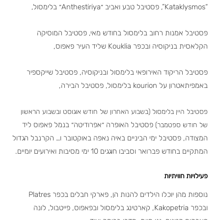
“Kataklysmos”, פסטיבל טבע ואביב ״Anthestiriya״ בלימסול,
פסטיבל אמנות רחוב בלימסול בחודש מאי, פסטיבל המוסיקה
הקלאסית בניקוסיה ובכפר Kouklia שליד העיר פאפוס,
פסטיבל הריקוד האירופאי בלימסול ובניקוסיה, פסטיבל שייקספיר
באמפיתאטרון על kourion בלימסול, פסטיבל הבירה,
פסטיבל היין בלימסול (בשבוע האחרון של חודש אוגוסט ובשבוע הראשון
פסטיבל האופרה ״אפרודיטה״ בנמל פאפוס ליד
של חודש ספטמבר)
המצודה, פסטיבל ימי הביניים באיה נאפה באוקטובר ו… הקרנבל הגדול
המתקיים בחודש פברואר וסביבו חוגגים 10 ימי מסיבות ואירועים יומיים.
פעילויות חוויתיות
נוספות מהן יוכלו הילדים להנות הן, פארקי חבלים בכפר Platres
ובכפר Kakopetria, קארטינג בלימסול ובפאפוס, פייטבול, לונה