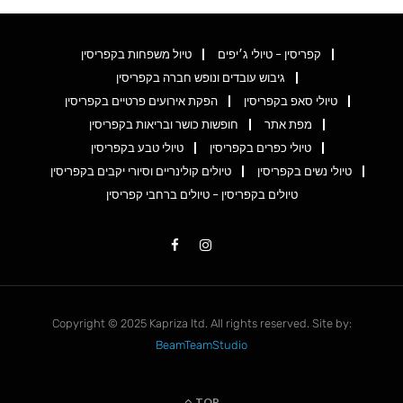
קפריסין – טיולי ג׳יפים
טיול משפחות בקפריסין
גיבוש עובדים ונופש חברה בקפריסין
טיולי סאפ בקפריסין
הפקת אירועים פרטיים בקפריסין
מפת אתר
חופשות כושר ובריאות בקפריסין
טיולי כפרים בקפריסין
טיולי טבע בקפריסין
טיולי נשים בקפריסין
טיולים קולינריים וסיורי יקבים בקפריסין
טיולים בקפריסין – טיולים ברחבי קפריסין
Copyright © 2025 Kapriza ltd. All rights reserved. Site by:
BeamTeamStudio
TOP