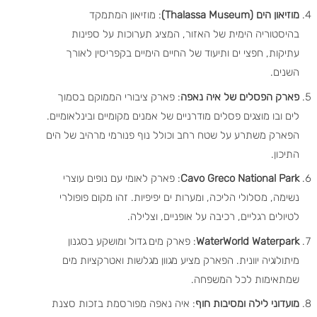
מוזיאון הים (Thalassa Museum)
: מוזיאון המתמקד
בהיסטוריה הימית של האזור, המציג תערוכות על ספינות
עתיקות, חפצי ים ותיעוד של החיים הימיים בקפריסין לאורך
השנים.
פארק הפסלים של איה נאפה
: פארק ציבורי הממוקם בסמוך
לים ובו מוצגים פסלים מודרניים של אמנים מקומיים ובינלאומיים.
הפארק משתרע על שטח רחב וכולל נוף פנורמי מרהיב של הים
התיכון.
Cavo Greco National Park
: פארק לאומי עם נופים עוצרי
נשימה, מסלולי הליכה, ומערות ים יפיפיות. זהו מקום פופולרי
לטיולים רגליים, רכיבה על אופניים, וצלילה.
WaterWorld Waterpark
: פארק מים גדול ומושקע בסגנון
מיתולוגיה יוונית. הפארק מציע מגוון מגלשות ואטרקציות מים
שמתאימות לכל המשפחה.
מועדוני לילה ומסיבות חוף
: איה נאפה מפורסמת בזכות סצנת