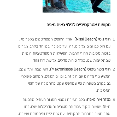
מקומות אטרקטיביים לבילוי באיה נאפה
חוף ניסי (Nissi Beach)
: אחד החופים המפורסמים בקפריסין,
עם חול לבן ומים צלולים. זהו יעד פופולרי במיוחד בקרב צעירים
בזכות מסיבות החוף הרבות והפעילויות הספורטיביות הימיות
שמתקיימות שם, כולל סירות פדלים, גלישת רוח ועוד.
חוף מק’רוניסוס (Makronissos Beach)
: חוף קצת יותר שקט,
המציע נוף מדהים עם חול זהוב ומי ים רגועים. המקום פופולרי
גם בקרב משפחות ומי שמחפש שקט מההמולה של חופי
המסיבות.
מנזר איה נאפה
: בלב העיירה נמצא המנזר העתיק מהמאה
ה-15, ששווה ביקור עבור ההיסטוריה והאדריכלות שלו. זהו
אתר חשוב בתרבות המקומית, עם גנים יפים והיסטוריה עשירה.