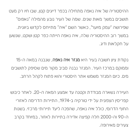
ההיסטוריה של איה נאפה מתחילה בכפר דייגים קטן, שבו חיו רק מעט
תושבים במשך מאות שנים. שמה של העיר נובע מהמילה “נאפוס”
שפירושה “עמק מיוער”, כאשר השם “איה” מתייחס לקדוש ביוונית.
במשך רוב ההיסטוריה שלה, איה נאפה הייתה כפר קטן ושקט, שנשען
על חקלאות ודיג.
נקודת ציון חשובה בעיר היא
מנזר איה נאפה
, שנבנה במאה ה-15
וממוקם במרכז העיר. המנזר נבנה סביב מקור מים שסיפק לתושבים
מים. כיום המנזר משמש אתר היסטורי והוא פתוח לקהל הרחב.
העיירה נשארה מבודדת וקטנה עד אמצע המאה ה-20. לאחר כיבוש
קפריסין הצפונית על ידי טורקיה ב-1974, התיירות הדרימה לאזורי
החוף הדרומי, כולל איה נאפה, שהפכה ליעד תיירותי מרכזי. בשנות
ה-90 וה-2000 חלה קפיצה אדירה בתיירות לאזור, במיוחד בקרב
צעירים מאירופה.