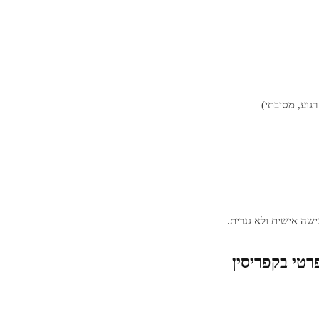
רגוע, מסיבתי)
שה אישית ולא גנרית.
רטי בקפריסין