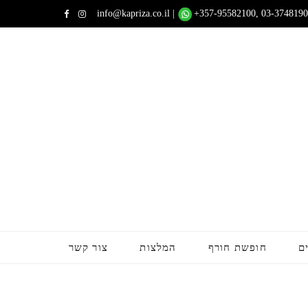
info@kapriza.co.il
|
+357-95582100
, 03-3748190
F
I
a
n
c
s
e
t
b
a
o
g
o
r
k
a
m
ם
חופשת חורף
המלצות
צור קשר