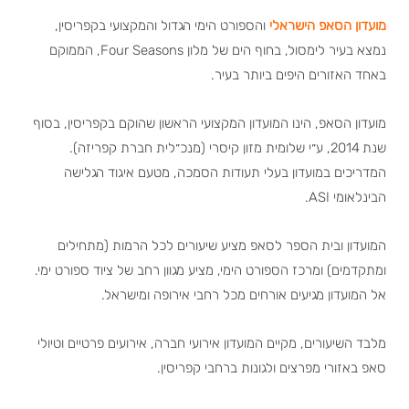
מועדון הסאפ הישראלי
והספורט הימי הגדול והמקצועי בקפריסין,
נמצא בעיר לימסול, בחוף הים של מלון Four Seasons, הממוקם
באחד האזורים היפים ביותר בעיר.
מועדון הסאפ, הינו המועדון המקצועי הראשון שהוקם בקפריסין, בסוף
שנת 2014, ע״י שלומית מזון קיסרי (מנכ״לית חברת קפריזה).
המדריכים במועדון בעלי תעודות הסמכה, מטעם איגוד הגלישה
הבינלאומי ASI.
המועדון ובית הספר לסאפ מציע שיעורים לכל הרמות (מתחילים
ומתקדמים) ומרכז הספורט הימי, מציע מגוון רחב של ציוד ספורט ימי.
אל המועדון מגיעים אורחים מכל רחבי אירופה ומישראל.
מלבד השיעורים, מקיים המועדון אירועי חברה, אירועים פרטיים וטיולי
סאפ באזורי מפרצים ולגונות ברחבי קפריסין.