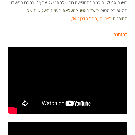
בשנת 2015, תוכנית ״החופשה המושלמת״ של ערוץ 2 בחרה במועדון
הסאפ בלימסול,
כיעד ראשון להעלאת העונה השלישית של
התוכנית
.
לצפייה (החל מדקה 14)
להזמנה