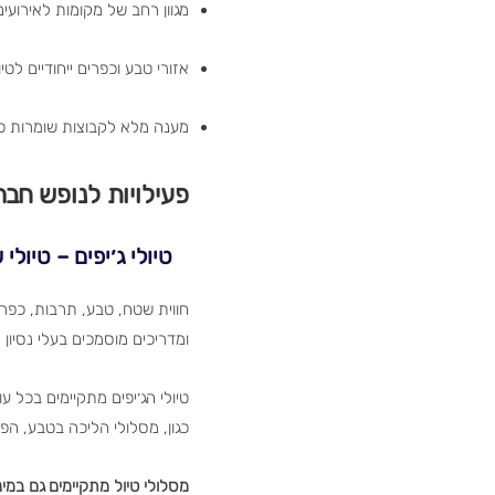
מגוון רחב של מקומות לאירועים
אזורי טבע וכפרים ייחודיים לטיול
מענה מלא לקבוצות שומרות כ
פעילויות לנופש חבר
טיולי ג׳יפים – טיולי
חווית שטח, טבע, תרבות, כפרים
ומדריכים מוסמכים בעלי נסיון מעל 20 שנים, מלאים ב Good Vibes ובעלי ידע מעמיק בתחומי היסטוריה, תרבות, חי
טיולי הג׳יפים מתקיימים בכל 
כגון, מסלולי הליכה בטבע, הפל
מסלולי טיול מתקיימים גם במינ