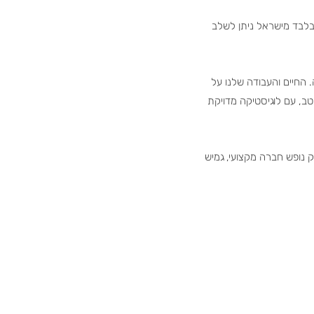
עבור נופש חברה וגיבוש עובדים. במרחק של כ-40 דקות טיסה בלבד מישראל ניתן לשלב
והפקות לנופשי חברה, הפועלת וממוקמת בקפריסין כבר למעלה מ־13 שנה. החיים והעבודה שלנו על
טב, עם לוגיסטיקה מדויקת
ק נופש חברה מקצועי, גמיש