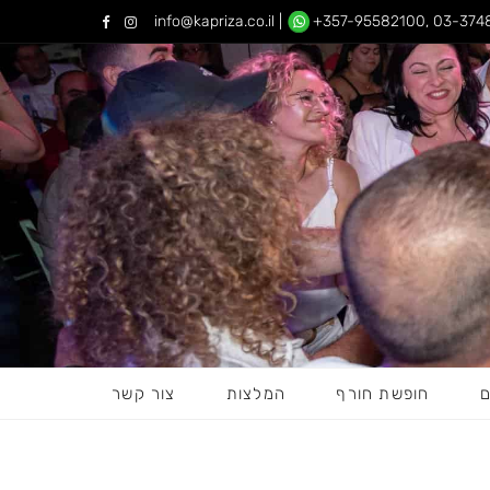
info@kapriza.co.il
|
+357-95582100
, 03-374
F
I
a
n
c
s
e
t
b
a
o
g
o
r
k
a
m
ם
חופשת חורף
המלצות
צור קשר