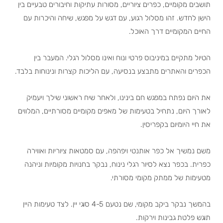
תושבים מקומיים, כפרים ציוריים, מסורות עתיקות וחיבורים טבעיים בין
הישן לחדש. זהו מסלול רגוע, עם דגש על מפגש, שיחה והיכרות עם
החיים המקומיים דרך האוכל.
הטיול מתקיים במיניבוס פרטי ונוח ואינו מסלול רגלי. המעבר בין
הכפרים והאתרים מתבצע בנסיעה, עם הליכות קצרות ונינוחות בלבד.
את היום נפתח במפגש חם בינינו, ולאחר שיח ראשוני שילך ויעמיק
לאורך היום, נתחיל בטעימות של מאפים מקומיים מסורתיים, המלווים
את חיי היומיום בקפריסין.
משם נמשיך אל כפר אותנטי ויפהפה, עם סמטאות ציוריות ואווירה
כפרית. בכפר נצא לסיור רגלי נינוח, נבקר בחנויות מקומיות וניהנה
מטעימות של ממתק מקומי מסורתי.
בהמשך נבקר ביקב מקומי, שם נטעם 4-5 סוגי יין. לצד טעימות היין
תוגש פלטת גבינות וירקות.