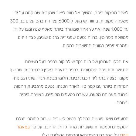
לאחר הביקור ביקב, נמשיך אל חווה ליצור שמן זית שהוקמה על ידי
משפחה מקומית. בחווה יש מעל ל 6000 עצי זית בהם עצים בני 300
עד 1,000 שנה ואף עץ אחד שמוערך ביותר מאלף שנה ומוגן על ידי
ממשלת קפריסין. בחווה נטעם שמני זית מזנים שונים, לצד זיתים
וממרחי זיתים מגוונים המיוצרים במקום.
את חלקו האחרון של היום נקדיש לביקור בכפר בעל חשיבות
התיישבותית פרה היסטורית. בכפר נתארח באופן פרטי בביתו של שף
מקומי, נצפה בתהליך הכנת גבינת חלומי וגבינת אנרי, שתי הגבינות
המזוהות ביותר עם קפריסין. לאחר הכנתן, נטעם מהגבינות החמות
וניהנה מארוחה מלאה, עשירה בטעמים מקומיים, באווירה ביתית
ונינוחה.
הטעמים שאנו פוגשים במהלך הטיול קשורים ישירות לחומרי הגלם
המקומיים ולמסורות שעוברות מדור לדור. הרחבנו על כך
במאמר
ייעודי
על המטבח הקפריסאי והבסיס הקולינרי שלו.