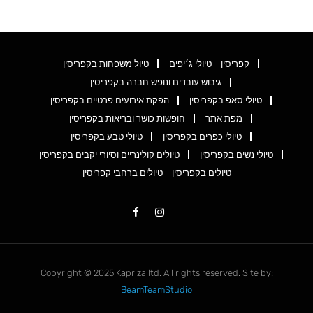
קפריסין – טיולי ג׳יפים
טיול משפחות בקפריסין
גיבוש עובדים ונופש חברה בקפריסין
טיולי סאפ בקפריסין
הפקת אירועים פרטיים בקפריסין
מפת אתר
חופשות כושר ובריאות בקפריסין
טיולי כפרים בקפריסין
טיולי טבע בקפריסין
טיולי נשים בקפריסין
טיולים קולינריים וסיורי יקבים בקפריסין
טיולים בקפריסין – טיולים ברחבי קפריסין
Copyright © 2025 Kapriza ltd. All rights reserved. Site by:
BeamTeamStudio