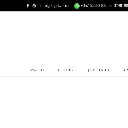
info@kapriza.co.il
|
+357-95582100
, 03-3748190
F
I
a
n
c
s
e
t
b
a
o
g
ם
חופשת חורף
המלצות
צור קשר
o
r
k
a
m