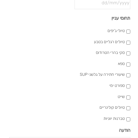
MM
slash
DD
YYYY
תחומי עניין
slash
MM
טיולי ג'יפים
slash
טיולים רגליים בטבע
YYYY
סקי בהרי הטרודוס
ספא
שיעורי חתירה על גלשני SUP
ספורט ימי
שייט
טיולים קולינריים
טברנות יווניות
הודעה