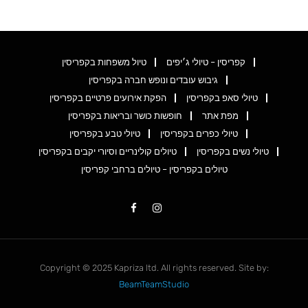
קפריסין – טיולי ג׳יפים
טיול משפחות בקפריסין
גיבוש עובדים ונופש חברה בקפריסין
טיולי סאפ בקפריסין
הפקת אירועים פרטיים בקפריסין
מפת אתר
חופשות כושר ובריאות בקפריסין
טיולי כפרים בקפריסין
טיולי טבע בקפריסין
טיולי נשים בקפריסין
טיולים קולינריים וסיורי יקבים בקפריסין
טיולים בקפריסין – טיולים ברחבי קפריסין
Copyright © 2025 Kapriza ltd. All rights reserved. Site by:
BeamTeamStudio