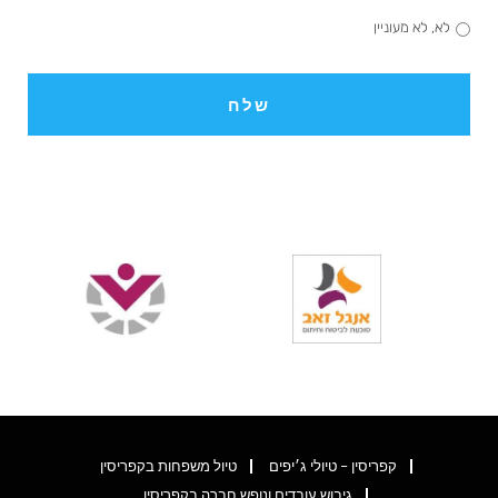
לא, לא מעוניין
קפריסין – טיולי ג׳יפים
טיול משפחות בקפריסין
גיבוש עובדים ונופש חברה בקפריסין