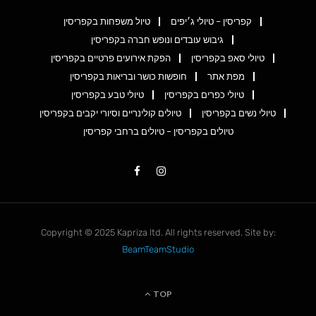
קפריסין – טיולי ג׳יפים
טיול משפחות בקפריסין
גיבוש עובדים ונופש חברה בקפריסין
טיולי סאפ בקפריסין
הפקת אירועים פרטיים בקפריסין
מפת אתר
חופשות כושר ובריאות בקפריסין
טיולי כפרים בקפריסין
טיולי טבע בקפריסין
טיולי נשים בקפריסין
טיולים קולינריים וסיורי יקבים בקפריסין
טיולים בקפריסין – טיולים ברחבי קפריסין
Copyright © 2025 Kapriza ltd. All rights reserved. Site by:
BeamTeamStudio
TOP